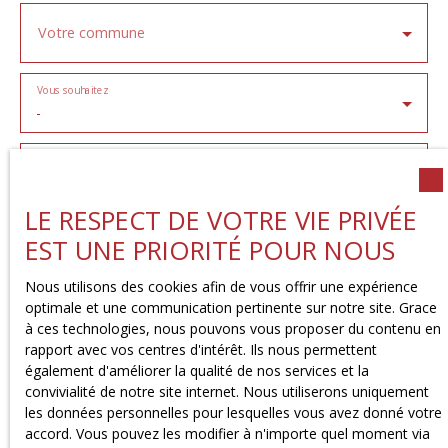
Votre commune
Vous souhaitez
-
Votre message
LE RESPECT DE VOTRE VIE PRIVÉE
J'accepte le traitement de mes données personnelles
EST UNE PRIORITÉ POUR NOUS
conformément au RGPD. Si vous ne souhaitez pas faire
l'objet de prospection commerciale par voie
Nous utilisons des cookies afin de vous offrir une expérience
téléphonique, vous pouvez vous inscrire gratuitement
optimale et une communication pertinente sur notre site. Grace
sur la liste d'opposition au démarchage téléphonique,
à ces technologies, nous pouvons vous proposer du contenu en
prévu par l'article L223-1 du code de la consommation,
rapport avec vos centres d'intérêt. Ils nous permettent
sur le site Internet www.bloctel.gouv.fr ou par courrier
également d'améliorer la qualité de nos services et la
adressé à :
convivialité de notre site internet. Nous utiliserons uniquement
les données personnelles pour lesquelles vous avez donné votre
Société Worldline, Service Bloctel, CS 61311, 41013
accord. Vous pouvez les modifier à n'importe quel moment via
BLOIS CEDEX.