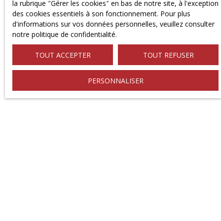
la rubrique ″Gérer les cookies″ en bas de notre site, à l'exception
des cookies essentiels à son fonctionnement. Pour plus
Pour en savoir plus sur le traitement de vos données
d'informations sur vos données personnelles, veuillez consulter
personnelles, veuillez consulter notre
politique de
notre politique de confidentialité
.
confidentialité
.
TOUT ACCEPTER
TOUT REFUSER
ENVOYER
PERSONNALISER
NOTRE AGENCE
Une question ? Notre équipe est à votre écoute pour
répondre à toutes vos interrogations.