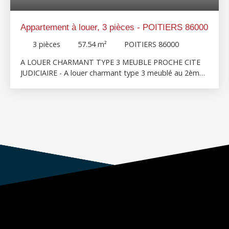
Appartement à louer, 3 pièces - POITIERS 86000
3
pièces
57.54
m²
POITIERS 86000
A LOUER CHARMANT TYPE 3 MEUBLE PROCHE CITE
JUDICIAIRE - A louer charmant type 3 meublé au 2ème
étage , boulevard Bajon proche cité judiciaire, et
toutes commodités, comprenant: une pièce de vie
lumineuse donnant sur petit balcon , une cuisine
ouverte aménagée et équipée , deux chambres, une
salle d'eau, WC, lave-linge, sèche-linge, une cave,
chauffage collectif, eau chaude individuelle électrique.
Libre
CLASSE ENERGIE: D CLASSE CLIMAT: D DPE réalisé le
29/07/202 Estimation des coûts annuels d'énergie du
logement entre1 167 € et 1 579 € par an Prix moyens
des énergies indexés sur les années 2021, 2022 et 2023
(abonnements compris) conformément à l'arrêté du 31
mars 2021 en vigueur lors de l'établissement du DPE.
"Les informations sur les risques auxquels ce bien est