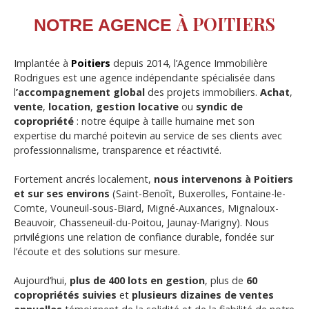
À POITIERS
NOTRE AGENCE
Implantée à
Poitiers
depuis 2014, l’Agence Immobilière
Rodrigues est une agence indépendante spécialisée dans
l
’accompagnement global
des projets immobiliers.
Achat
,
vente
,
location
,
gestion
locative
ou
syndic de
copropriété
: notre équipe à taille humaine met son
expertise du marché poitevin au service de ses clients avec
professionnalisme, transparence et réactivité.
Fortement ancrés localement,
nous intervenons à Poitiers
et sur ses environs
(Saint-Benoît, Buxerolles, Fontaine-le-
Comte, Vouneuil-sous-Biard, Migné-Auxances, Mignaloux-
Beauvoir, Chasseneuil-du-Poitou, Jaunay-Marigny). Nous
privilégions une relation de confiance durable, fondée sur
l’écoute et des solutions sur mesure.
Aujourd’hui,
plus de 400 lots en gestion
, plus de
60
copropriétés suivies
et
plusieurs dizaines de ventes